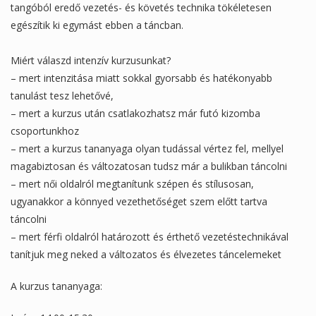
tangóból eredő vezetés- és követés technika tökéletesen
egészítik ki egymást ebben a táncban.
Miért válaszd intenzív kurzusunkat?
– mert intenzitása miatt sokkal gyorsabb és hatékonyabb
tanulást tesz lehetővé,
– mert a kurzus után csatlakozhatsz már futó kizomba
csoportunkhoz
– mert a kurzus tananyaga olyan tudással vértez fel, mellyel
magabiztosan és változatosan tudsz már a bulikban táncolni
– mert női oldalról megtanítunk szépen és stílusosan,
ugyanakkor a könnyed vezethetőséget szem előtt tartva
táncolni
– mert férfi oldalról határozott és érthető vezetéstechnikával
tanítjuk meg neked a változatos és élvezetes táncelemeket
A kurzus tananyaga: