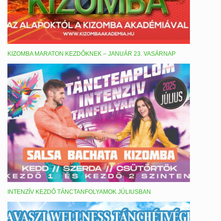
KIZOMBA MARATON KEZDŐKNEK – JANUÁR 23. VASÁRNAP
INTENZÍV KEZDŐ TÁNCTANFOLYAMOK JÚLIUSBAN