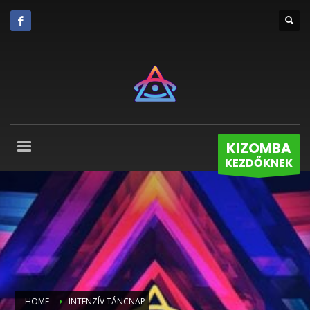
KIZOMBA
KEZDŐKNEK
HOME
INTENZÍV TÁNCNAP