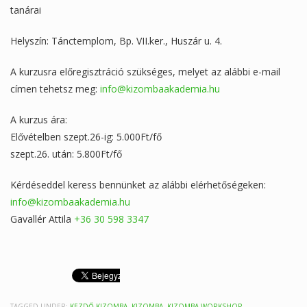
tanárai
Helyszín: Tánctemplom, Bp. VII.ker., Huszár u. 4.
A kurzusra előregisztráció szükséges, melyet az alábbi e-mail
címen tehetsz meg:
info@kizombaakademia.hu
A kurzus ára:
Elővételben szept.26-ig: 5.000Ft/fő
szept.26. után: 5.800Ft/fő
Kérdéseddel keress bennünket az alábbi elérhetőségeken:
info@kizombaakademia.hu
Gavallér Attila
+36 30 598 3347
TAGGED UNDER:
KEZDŐ KIZOMBA
,
KIZOMBA
,
KIZOMBA WORKSHOP