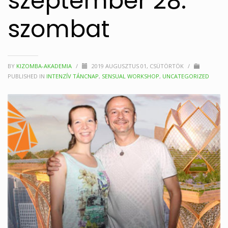
szeptember 28.
szombat
BY
KIZOMBA-AKADEMIA
/
2019 AUGUSZTUS 01, CSÜTÖRTÖK
/
PUBLISHED IN
INTENZÍV TÁNCNAP
,
SENSUAL WORKSHOP
,
UNCATEGORIZED