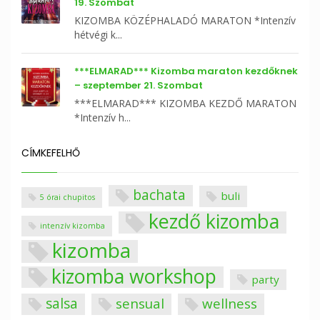
19. Szombat
KIZOMBA KÖZÉPHALADÓ MARATON *Intenzív
hétvégi k...
***ELMARAD*** Kizomba maraton kezdőknek
– szeptember 21. Szombat
***ELMARAD*** KIZOMBA KEZDŐ MARATON
*Intenzív h...
CÍMKEFELHŐ
bachata
buli
5 órai chupitos
kezdő kizomba
intenzív kizomba
kizomba
kizomba workshop
party
salsa
sensual
wellness