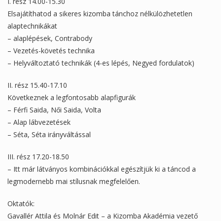
I. rész 14.00-15.30
Elsajátíthatod a sikeres kizomba tánchoz nélkülözhetetlen
alaptechnikákat
– alaplépések, Contrabody
– Vezetés-követés technika
– Helyváltoztató technikák (4-es lépés, Negyed fordulatok)
II. rész 15.40-17.10
Következnek a legfontosabb alapfigurák
– Férfi Saida, Női Saida, Volta
– Alap lábvezetések
– Séta, Séta irányváltással
III. rész 17.20-18.50
– Itt már látványos kombinációkkal egészítjük ki a táncod a
legmodernebb mai stílusnak megfelelően.
Oktatók:
Gavallér Attila és Molnár Edit – a Kizomba Akadémia vezető