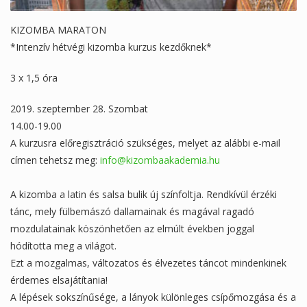
KIZOMBA MARATON
*Intenzív hétvégi kizomba kurzus kezdőknek*
3 x 1,5 óra
2019. szeptember 28. Szombat
14.00-19.00
A kurzusra előregisztráció szükséges, melyet az alábbi e-mail
címen tehetsz meg:
info@kizombaakademia.hu
A kizomba a latin és salsa bulik új színfoltja. Rendkívül érzéki
tánc, mely fülbemászó dallamainak és magával ragadó
mozdulatainak köszönhetően az elmúlt években joggal
hódította meg a világot.
Ezt a mozgalmas, változatos és élvezetes táncot mindenkinek
érdemes elsajátítania!
A lépések sokszínűsége, a lányok különleges csípőmozgása és a