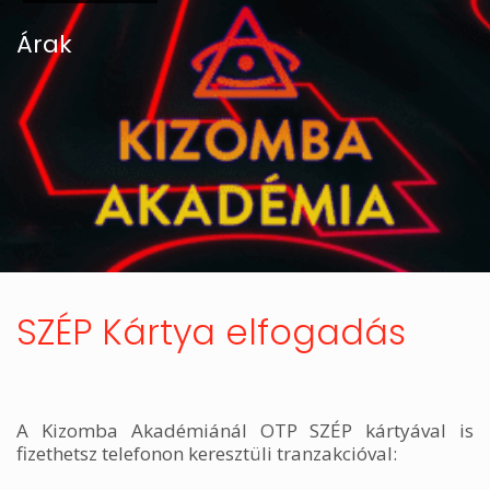
Árak
SZÉP Kártya elfogadás
A Kizomba Akadémiánál OTP SZÉP kártyával is
fizethetsz telefonon keresztüli tranzakcióval: