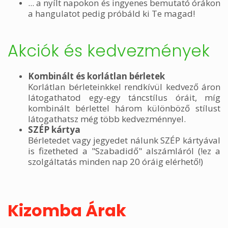
... a nyílt napokon és ingyenes bemutató órákon
a hangulatot pedig próbáld ki Te magad!
Akciók és kedvezmények
Kombinált és korlátlan bérletek
Korlátlan bérleteinkkel rendkívül kedvező áron
látogathatod egy-egy táncstílus óráit, míg
kombinált bérlettel három különböző stílust
látogathatsz még több kedvezménnyel.
SZÉP kártya
Bérletedet vagy jegyedet nálunk SZÉP kártyával
is fizetheted a "Szabadidő" alszámláról (!ez a
szolgáltatás minden nap 20 óráig elérhető!)
Kizomba Árak