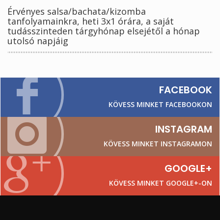
Érvényes salsa/bachata/kizomba
tanfolyamainkra, heti 3x1 órára, a saját
tudásszinteden tárgyhónap elsejétől a hónap
utolsó napjáig
FACEBOOK
KÖVESS MINKET FACEBOOKON
INSTAGRAM
KÖVESS MINKET INSTAGRAMON
GOOGLE+
KÖVESS MINKET GOOGLE+-ON