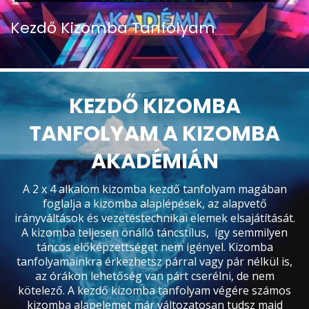
Kezdő Kizomba Tanfolyam
KEZDŐ KIZOMBA
TANFOLYAM A KIZOMBA
AKADÉMIÁN
A 2 x 4 alkalom kizomba kezdő tanfolyam magában
foglalja a kizomba alaplépések, az alapvető
irányváltások és vezetéstechnikai elemek elsajátítását.
A kizomba teljesen önálló táncstílus, így semmilyen
táncos előképzettséget nem igényel. Kizomba
tanfolyamainkra érkezhetsz párral vagy pár nélkül is,
az órákon lehetőség van párt cserélni, de nem
kötelező. A kezdő kizomba tanfolyam végére számos
kizomba alapelemet már változatosan tudsz majd