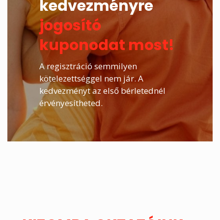
kedvezményre
jogosító
kuponodat most!
A regisztráció semmilyen
kötelezettséggel nem jár. A
kedvezményt az első bérletednél
érvényesítheted.