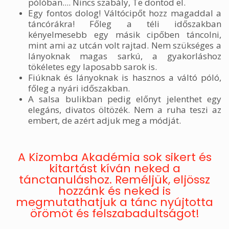
pólóban.... Nincs szabály, Te döntöd el.
Egy fontos dolog! Váltócipőt hozz magaddal a
táncórákra! Főleg a téli időszakban
kényelmesebb egy másik cipőben táncolni,
mint ami az utcán volt rajtad. Nem szükséges a
lányoknak magas sarkú, a gyakorláshoz
tökéletes egy laposabb sarok is.
Fiúknak és lányoknak is hasznos a váltó póló,
főleg a nyári időszakban.
A salsa bulikban pedig előnyt jelenthet egy
elegáns, divatos öltözék. Nem a ruha teszi az
embert, de azért adjuk meg a módját.
A Kizomba Akadémia sok sikert és
kitartást kíván neked a
tánctanuláshoz. Reméljük, eljössz
hozzánk és neked is
megmutathatjuk a tánc nyújtotta
örömöt és felszabadultságot!