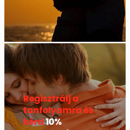
Regisztrálj a
tanfolyamra és
kérd
10%