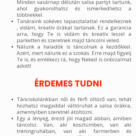
Minden vasárnap délután salsa partyt tartunk,
ahol gyakorolhatsz és ismerkedhetsz a
többiekkel.
Tanáraink sokéves tapasztalattal rendelkeznek
, vidám, kreatív órákat tartanak. Ez a garancia
arra, hogy Te is vidám és kreatív leszel a
parketten és szeretnek majd táncolni veled.
Nálunk a haladók is táncolnak a kezdőkkel.
Azért, mert nálunk ez a szokás. Erre majd figyelj
Te is, és emlékezz rá, hogy Neked is önbizalmat
adott!
ÉRDEMES TUDNI
Tánciskolánkban női és férfi öltöző van, tehát
hozhatsz magaddal váltóruhát a salsa órákra,
amennyiben szeretnél átöltözni.
Egy a lényeg, érezd jól magad abban, amiben
táncolsz. Van, aki kosztümben, van aki
tréningruhában, van aki farmerben és