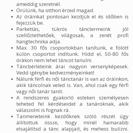
ameddig szeretnél.
Örülünk, ha otthon érzed magad.
Az óráinkat pontosan kezdjük el és időben is
fejezzük be.
Parkettás, tükrös tánctermeink jól
szellőztethetőek, világosak, a zenét profi
hangtechnika adja.
Max. 30 fős csoportokban tanítunk, e fölött
külön csoportot indítunk. Hidd el, 50-80 fős
órákon nem lehet táncot tanulni.
Táncbérleteink árai nagyon versenyképesek.
Vedd igénybe kedvezményeinket!
Nálunk férfi és női tánctanár is van az óráinkon,
akik táncolnak veled is. Van, ahol csak egy férfi
vagy női tanár tanít.
A rendszeres gyakorló esteken személyesen
teheted fel kérdéseidet a tanároknak, akik
válaszolni is fognak rá.
Tanmeneteink kezdőknek szóló részét úgy
állítottuk össze, hogy minél hamarabb
elsajátítsd a tánc alapjait, és mehess bulizni.