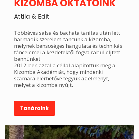
KIZOMBA OKTATÓINK
Attila & Edit
Többéves salsa és bachata tanítás után lett
harmadik szerelem-táncunk a kizomba,
melynek bensőséges hangulata és technikás
táncelemei a kezdetektől fogva rabul eljtett
bennünket.
2012-ben azzal a céllal alapítottuk meg a
Kizomba Akadémiát, hogy mindenki
számára elérhetővé tegyük az élményt,
melyet a kizomba nyújt.
Tanáraink