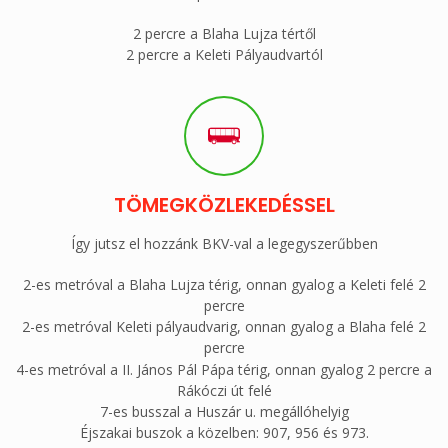
Kizomba Akadémia
2 percre a Blaha Lujza tértől
2 percre a Keleti Pályaudvartól
Helyszín:
1074 Budapest, Huszár utca 4.
2-2 percre a Blaha Lujza tértől és a Keleti Pályaudvartól
Útvonaltervezés hozzánk
TÖMEGKÖZLEKEDÉSSEL
Így jutsz el hozzánk BKV-val a legegyszerűbben
2-es metróval a Blaha Lujza térig, onnan gyalog a Keleti felé 2
percre
2-es metróval Keleti pályaudvarig, onnan gyalog a Blaha felé 2
percre
4-es metróval a II. János Pál Pápa térig, onnan gyalog 2 percre a
Rákóczi út felé
7-es busszal a Huszár u. megállóhelyig
Éjszakai buszok a közelben: 907, 956 és 973.