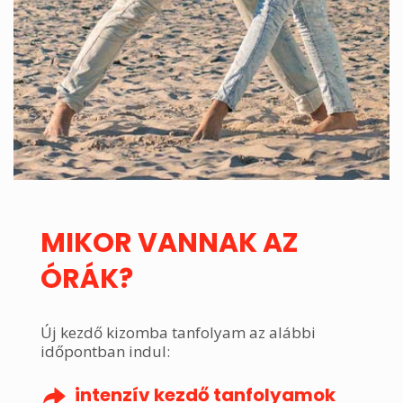
MIKOR VANNAK AZ
ÓRÁK?
Új kezdő kizomba tanfolyam az alábbi
időpontban indul:
intenzív kezdő tanfolyamok