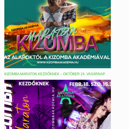
KIZOMBA MARATON KEZDŐKNEK – OKTÓBER 24. VASÁRNAP