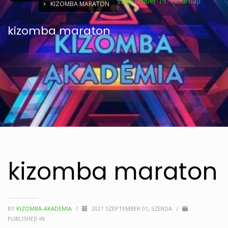
szeptember 19. Vasárnap
KIZOMBA MARATON
kizomba maraton
kizomba maraton
BY
KIZOMBA-AKADEMIA
/
2021 SZEPTEMBER 01, SZERDA
/
PUBLISHED IN