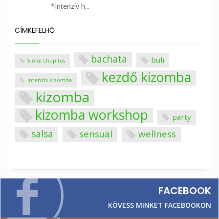
*Intenzív h...
CÍMKEFELHŐ
bachata
buli
5 órai chupitos
kezdő kizomba
intenzív kizomba
kizomba
kizomba workshop
party
salsa
sensual
wellness
FACEBOOK
KÖVESS MINKET FACEBOOKON