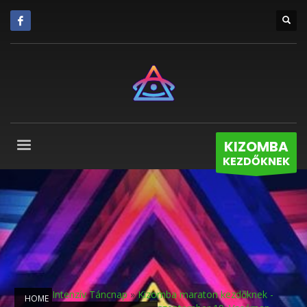
KIZOMBA
KEZDŐKNEK
Intenzív Táncnap
»
Kizomba maraton kezdőknek -
HOME