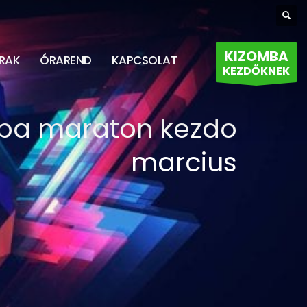
KIZOMBA
RAK
ÓRAREND
KAPCSOLAT
KEZDŐKNEK
ba maraton kezdo
marcius