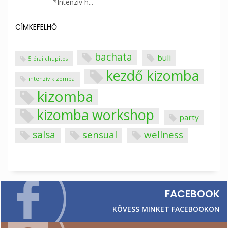
*Intenzív h...
CÍMKEFELHŐ
bachata
buli
5 órai chupitos
kezdő kizomba
intenzív kizomba
kizomba
kizomba workshop
party
salsa
sensual
wellness
FACEBOOK
KÖVESS MINKET FACEBOOKON