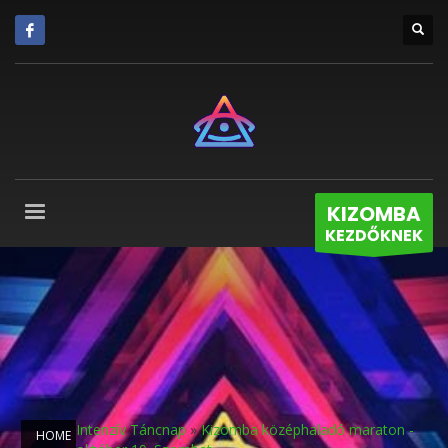
KIZOMBA
KEZDŐKNEK
Intenzív Táncnap
»
Kizomba középhaladó maraton -
HOME