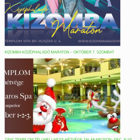
KIZOMBA KÖZÉPHALADÓ MARATON – OKTÓBER 7. SZOMBAT
TÁNCTEMPLOM TÉLI WELLNESS HÉTVÉGE ZALAKAROSON- DEC. 8-10.