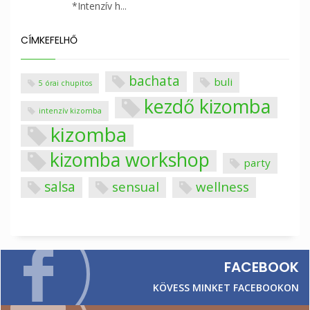
*Intenzív h...
CÍMKEFELHŐ
bachata
buli
5 órai chupitos
kezdő kizomba
intenzív kizomba
kizomba
kizomba workshop
party
salsa
sensual
wellness
FACEBOOK
KÖVESS MINKET FACEBOOKON